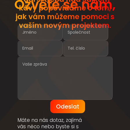
Ozvěte se nám,
kávy popovídáme o tom,
jak vám můžeme pomoci s
vaším novým projektem.
Odeslat
Máte na nás dotaz, zajímá
vás něco nebo byste si s