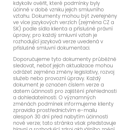
kdykoliv ověřit, které podmínky byly
účinné v době vzniku jejich smluvního
vztahu. Dokumenty mohou být zveřejněny
ve více jazykových verzích (zejména CZ a
SK) podle sídla klienta a příslušné právní
úpravy; pro každý smluvní vztah je
rozhodující jazyková verze uvedená v
příslušné smluvní dokumentaci.
Doporučujeme tyto dokumenty průběžně
sledovat, neboť jejich aktualizace mohou
odrážet zejména změny legislativy, rozvoj
služeb nebo provozní úpravy. Každý
dokument je označen číslem verze a
datem účinnosti pro zajištění přehlednosti
a dohledatelnosti. O významných
změnách podmínek informujeme klienty
zpravidla prostřednictvím e-mailu
alespoň 30 dní před nabytím účinnosti
nové verze; tato stránka však představuje
hlavní a rozhodující zdroj aktuálního znění