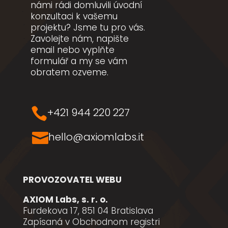
námi rádi domluvili úvodní
konzultaci k vašemu
projektu? Jsme tu pro vás.
Zavolejte nám, napište
email nebo vyplňte
formulář a my se vám
obratem ozveme.
+421 944 220 227

hello@axiomlabs.it

PROVOZOVATEL WEBU
AXIOM Labs, s. r. o.
Furdekova 17, 851 04 Bratislava
Zapísaná v Obchodnom registri