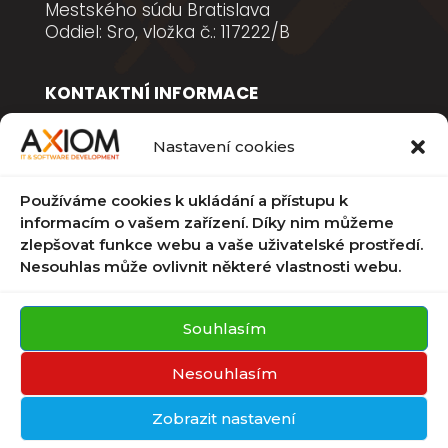
Mestského súdu Bratislava
Oddiel: Sro, vložka č.: 117222/B
KONTAKTNÍ INFORMACE
Email: info@axiomlabs.it
Nastavení cookies
Tel.: +421 944 220 227
IČO: 50 703 871
Používáme cookies k ukládání a přístupu k
DIČ: 2120455238
informacím o vašem zařízení. Díky nim můžeme
zlepšovat funkce webu a vaše uživatelské prostředí.
IBAN: SK3775000000004033023864
Nesouhlas může ovlivnit některé vlastnosti webu.
DOKUMENTY
Souhlasím
Zásady ochrany osobních údajů
Zásady cookies
Nesouhlasím
Legal
Zobrazit nastavení